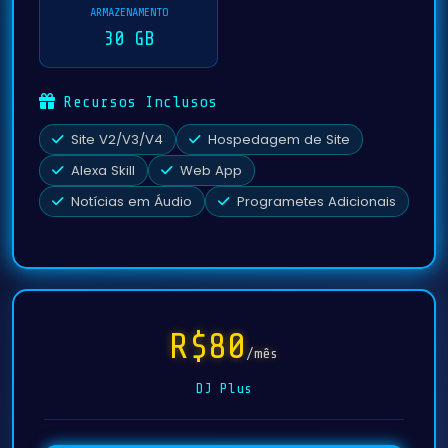
ARMAZENAMENTO
30 GB
Recursos Inclusos
Site V2/V3/V4
Hospedagem de Site
Alexa Skill
Web App
Notícias em Áudio
Programetes Adicionais
R$80
/mês
DJ Plus