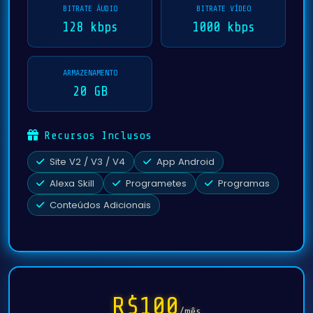
BITRATE ÁUDIO
BITRATE VÍDEO
128 kbps
1000 kbps
ARMAZENAMENTO
20 GB
Recursos Inclusos
Site V2 / V3 / V4
App Android
Alexa Skill
Programetes
Programas
Conteúdos Adicionais
R$100
/mês