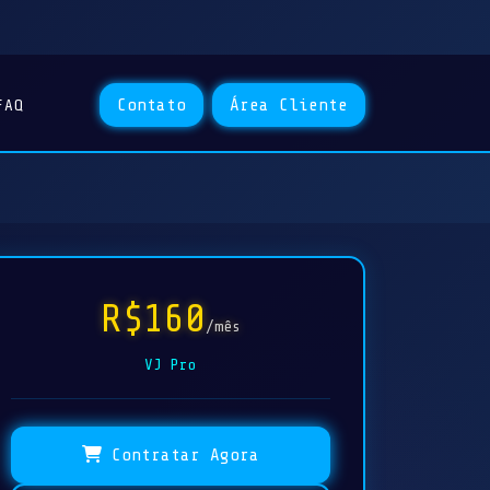
Contato
Área Cliente
FAQ
R$160
/mês
VJ Pro
Contratar Agora