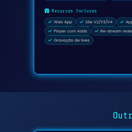
Recursos Inclusos
Web App
Site V2/V3/V4
App
Player com Adds
Re-stream redes
Gravação de lives
Out