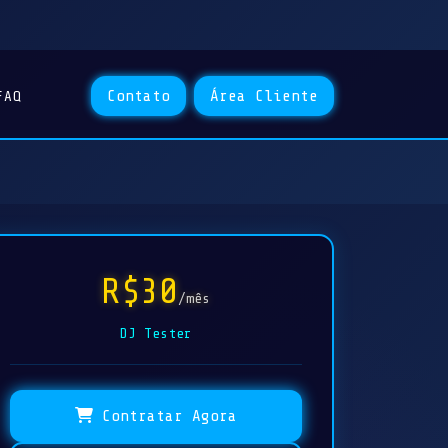
Contato
Área Cliente
FAQ
R$30
/mês
DJ Tester
Contratar Agora